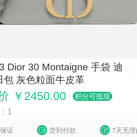
3 Dior 30 Montaigne 手袋 迪
田包 灰色粒面牛皮革
 ￥2450.00
积分可抵现
：1
保证
货到付款
7天无