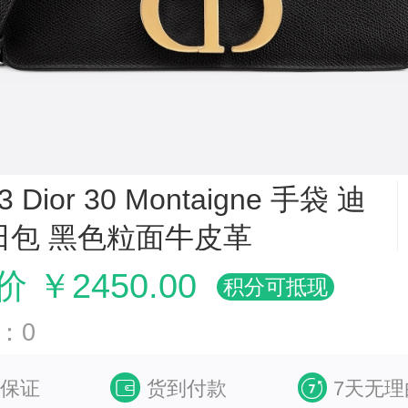
3 Dior 30 Montaigne 手袋 迪
田包 黑色粒面牛皮革
 ￥2450.00
积分可抵现
：0
保证
货到付款
7天无