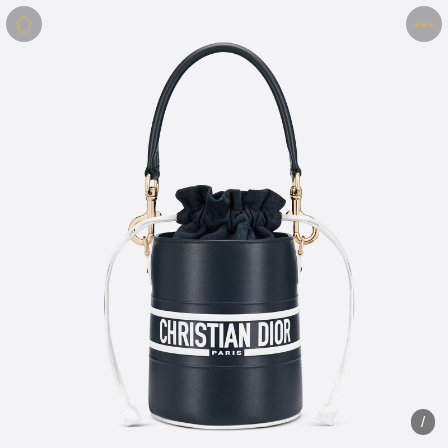
商品
详情
评价
/