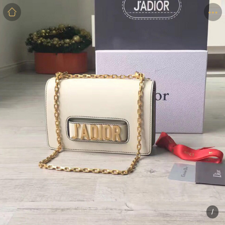
商品
详情
评价
/