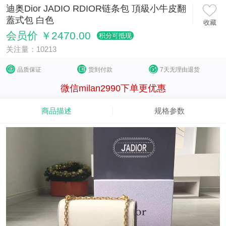
迪奥Dior JADIO RDIOR链条包 頂級小牛皮翻
蓋式包 白色
收藏
会员价 ￥2470.00
积分可抵现
关注量：10213
品质保证
货到付款
7天无理由退货
微信milan2990下单更优惠
商品描述
规格参数