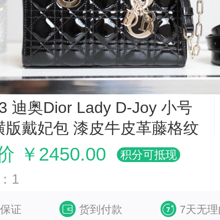
3 迪奥Dior Lady D-Joy 小号
横版戴妃包 漆皮牛皮革藤格纹
 ￥2450.00
积分可抵现
：1
保证
货到付款
7天无