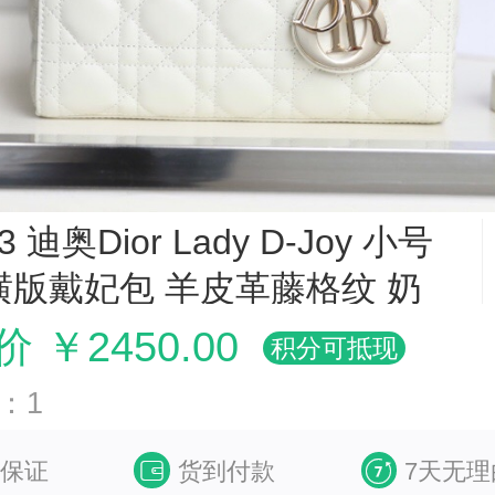
3 迪奥Dior Lady D-Joy 小号
横版戴妃包 羊皮革藤格纹 奶
 ￥2450.00
积分可抵现
：1
保证
货到付款
7天无