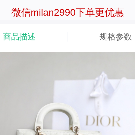
微信milan2990下单更优惠
商品描述
规格参数