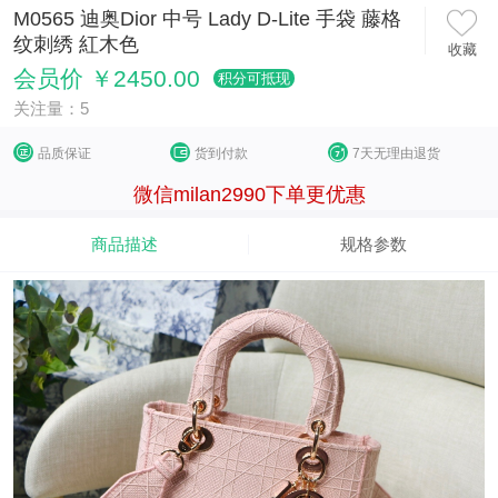
M0565 迪奥Dior 中号 Lady D-Lite 手袋 藤格
纹刺绣 紅木色
收藏
会员价 ￥2450.00
积分可抵现
关注量：5
品质保证
货到付款
7天无理由退货
微信milan2990下单更优惠
商品描述
规格参数