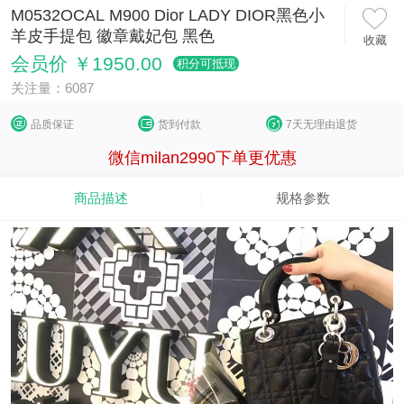
M0532OCAL M900 Dior LADY DIOR黑色小
羊皮手提包 徽章戴妃包 黑色
收藏
会员价 ￥1950.00
积分可抵现
关注量：6087
品质保证
货到付款
7天无理由退货
微信milan2990下单更优惠
商品描述
规格参数