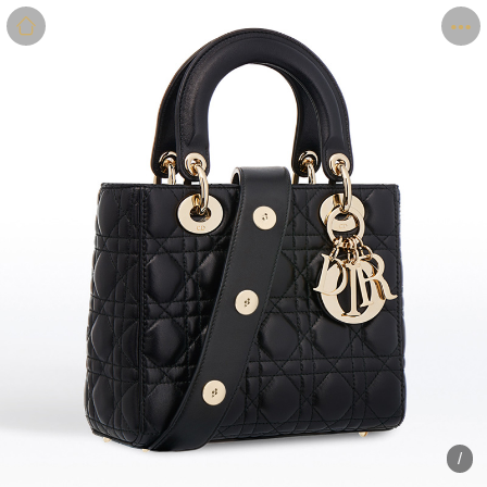
商品
详情
评价
/