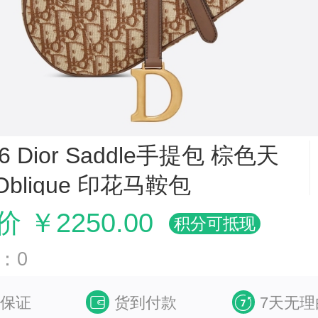
6 Dior Saddle手提包 棕色天
Oblique 印花马鞍包
 ￥2250.00
积分可抵现
：0
保证
货到付款
7天无