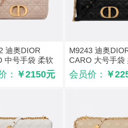
42 迪奥DIOR
M9243 迪奥DIO
O 中号手袋 柔软
CARO 大号手袋
革藤格纹 米色
牛皮革藤格纹 黑
价：
￥2150元
会员价：
￥22