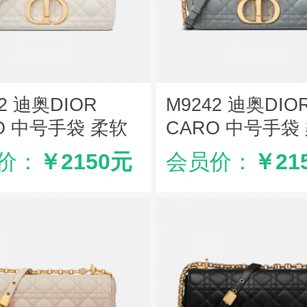
42 迪奥DIOR
M9242 迪奥DIO
O 中号手袋 柔软
CARO 中号手袋
革藤格纹 白色
牛皮革藤格纹 灰
价：
￥2150元
会员价：
￥21