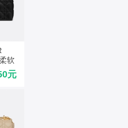
R
 柔软
色
50元