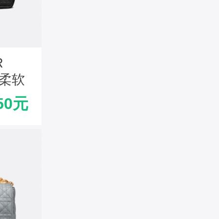
R
 柔软
色
50元