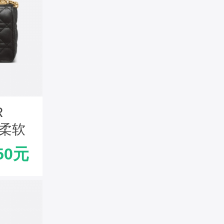
R
 柔软
色
50元