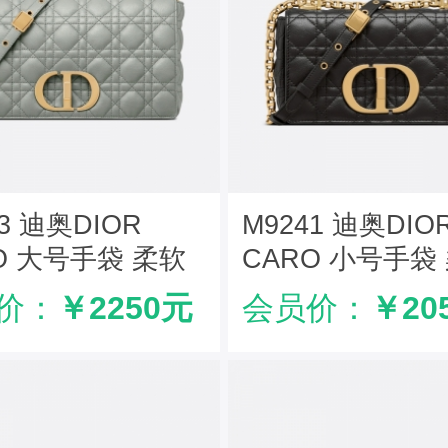
43 迪奥DIOR
M9241 迪奥DIO
O 大号手袋 柔软
CARO 小号手袋
革藤格纹 岩石灰
牛皮革藤格纹 黑
价：
￥2250元
会员价：
￥20