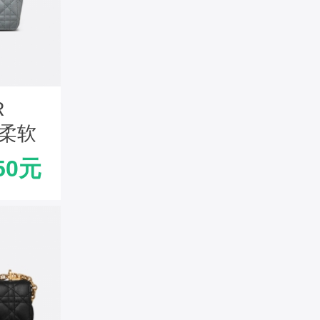
R
 柔软
色
50元