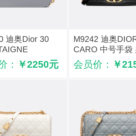
0 迪奥Dior 30
M9242 迪奥DIO
TAIGNE
CARO 中号手袋
NUE 手袋 光面牛
牛皮革藤格纹 黑
价：
￥2250元
会员价：
￥21
灰色