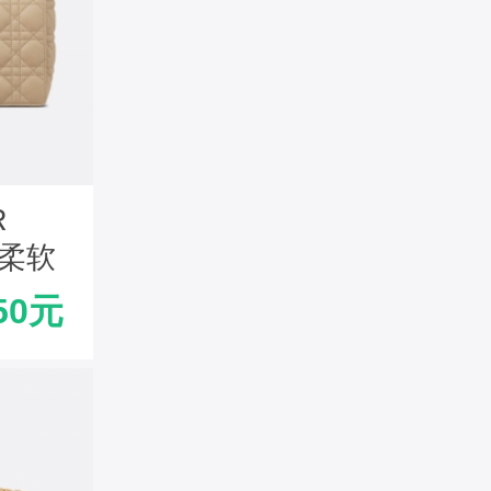
R
 柔软
色
50元