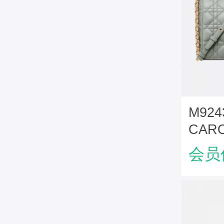
M92
CAR
牛皮
会员
色