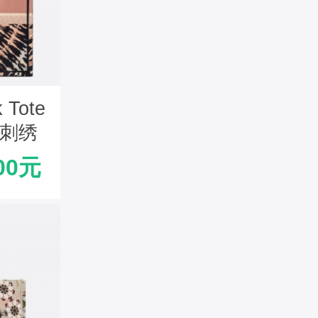
 Tote
ue刺绣
粉
00元