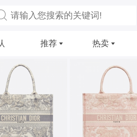
认
推荐
热卖