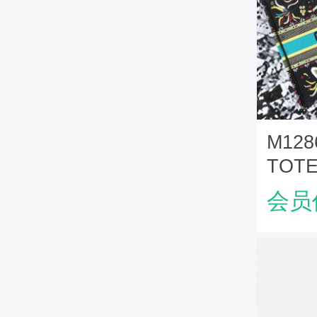
M128
TO
Dior
会员