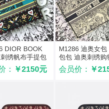
6 DIOR BOOK
M1286 迪奥女包 D
TE刺绣帆布手提包
包包 迪奥刺绣购
女包
Dior手提袋 迪
价：
￥2150元
会员价：
￥21
包 白色