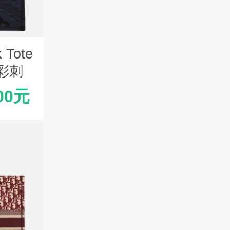
 Tote
彩刺
00元