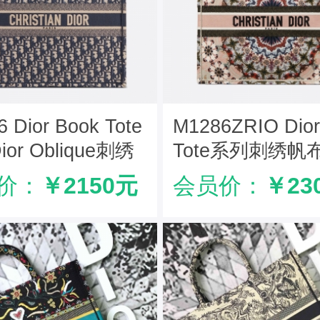
 Dior Book Tote
M1286ZRIO Dior
or Oblique刺绣
Tote系列刺绣帆
手提包 蓝色
包 点缀彩色图案
价：
￥2150元
会员价：
￥23