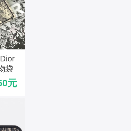
ior
物袋
奥大容量
50元