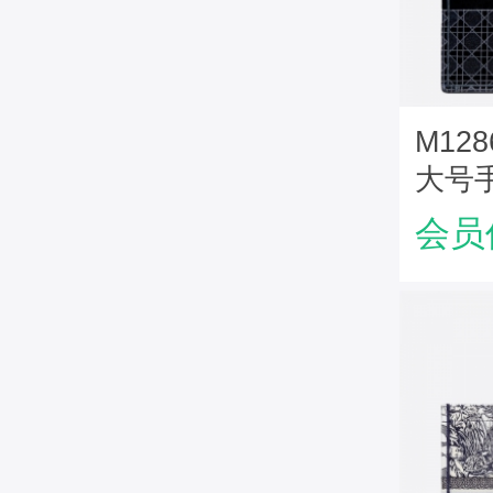
M1286
大号
Can
会员
绣花