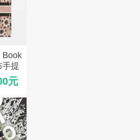
 Book
布手提
刺绣
00元