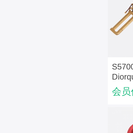
S570
Diorq
Obl
会员
布皮夹 
手拿