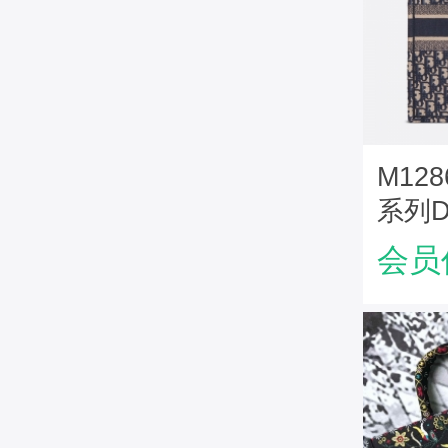
M1286
系列Di
帆布
会员