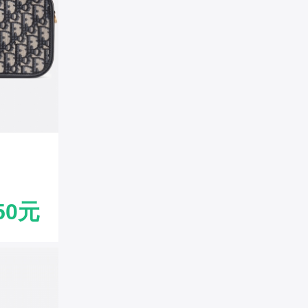
提花帆
50元
ior